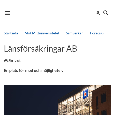
menu
search
person_outline
Meny
Logga in
Sök
Startsida
Möt Mittuniversitetet
Samverkan
Företag och org
Sök
Länsförsäkringar AB
Andra söktjänster
Detta är vår testmiljö - endast testdata
print
Skriv ut
En plats för mod och möjligheter.