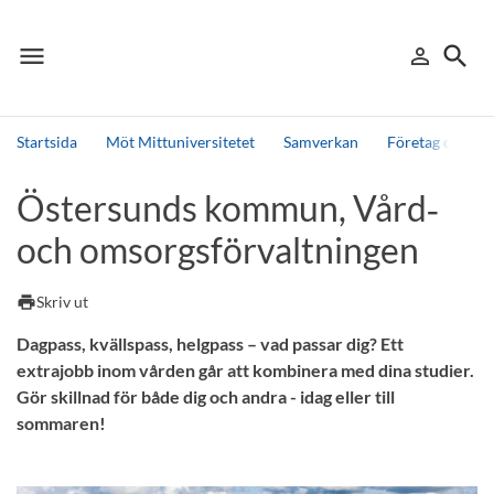
menu
search
person_outline
Meny
Logga in
Sök
Startsida
Möt Mittuniversitetet
Samverkan
Företag och org
Sök
Östersunds kommun, Vård‑
Andra söktjänster
och omsorgsförvaltningen
Detta är vår testmiljö - endast testdata
print
Skriv ut
Dagpass, kvällspass, helgpass – vad passar dig? Ett
extrajobb inom vården går att kombinera med dina studier.
Gör skillnad för både dig och andra - idag eller till
sommaren!