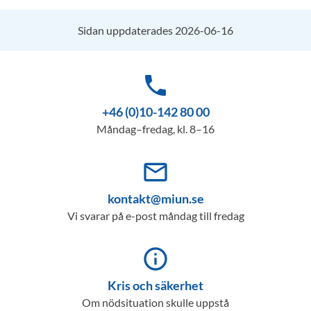
Sidan uppdaterades 2026-06-16
phone
+46 (0)10-142 80 00
Måndag–fredag, kl. 8–16
mail_outline
kontakt@miun.se
Vi svarar på e-post måndag till fredag
info_outline
Kris och säkerhet
Om nödsituation skulle uppstå