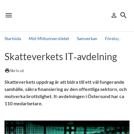
menu
search
person_outline
Meny
Logga in
Sök
Startsida
Möt Mittuniversitetet
Samverkan
Företag och org
Sök
Skatteverkets IT‑avdelning
Andra söktjänster
Detta är vår testmiljö - endast testdata
print
Skriv ut
Skatteverkets uppdrag är att bidra till ett väl fungerande
samhälle, säkra finansiering av den offentliga sektorn, och
motverka brottslighet. It-avdelningen i Östersund har ca
110 medarbetare.