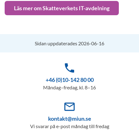
Läs mer om Skatteverkets IT-avdelning
Sidan uppdaterades 2026-06-16
phone
+46 (0)10-142 80 00
Måndag–fredag, kl. 8–16
mail_outline
kontakt@miun.se
Vi svarar på e-post måndag till fredag