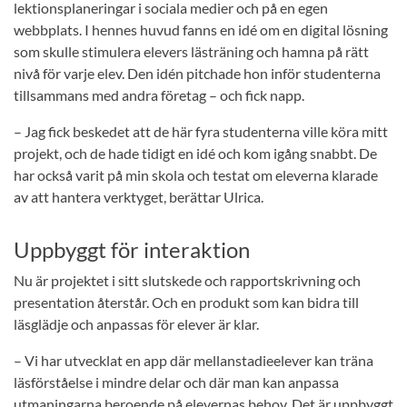
lektionsplaneringar i sociala medier och på en egen
webbplats. I hennes huvud fanns en idé om en digital lösning
som skulle stimulera elevers lästräning och hamna på rätt
nivå för varje elev. Den idén pitchade hon inför studenterna
tillsammans med andra företag – och fick napp.
– Jag fick beskedet att de här fyra studenterna ville köra mitt
projekt, och de hade tidigt en idé och kom igång snabbt. De
har också varit på min skola och testat om eleverna klarade
av att hantera verktyget, berättar Ulrica.
Uppbyggt för interaktion
Nu är projektet i sitt slutskede och rapportskrivning och
presentation återstår. Och en produkt som kan bidra till
läsglädje och anpassas för elever är klar.
– Vi har utvecklat en app där mellanstadieelever kan träna
läsförståelse i mindre delar och där man kan anpassa
utmaningarna beroende på elevernas behov. Det är uppbyggt