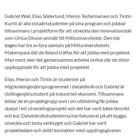
Gabriel Wall, Elias Söderlund, Meron Tesfarmariam och Tintin
Kurtti är alla sistaårsstudenter på sina program och jobbar
tillsammans i projektform för att utveckla den innovationsidé
som Ulrica Olsson anmält till Mittuniversitetet. Den här
dagen har tre av fyra samlats på Mittuniversitetets
Makerspace där de ibland träffas för att jobba med projektet.
Men mest sker det gemensamma arbetet online där de sitter
uppkopplade för att jobba med projektet.
Elias, Meron och Tintin är studenter på
högskoleingenjörsprogrammet i datateknik och Gabriel är
civilingenjörsstudent på industriell ekonomi. Tillsammans
bildar de en projektgrupp som i sin utbildning får jobba
skarpt i ett utvecklingsprojekt och det har varit både lärorikt
och kul. Datateknikstudenterna har fokuserat på att bygga,
utveckla och testa verktyget och Gabriel har varit
projektledare och skött kontakter med uppdragsgivaren