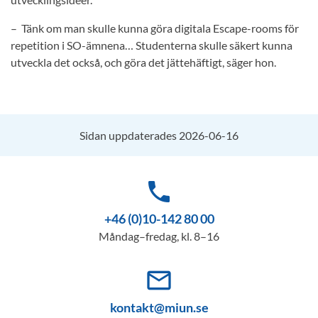
– Tänk om man skulle kunna göra digitala Escape-rooms för
repetition i SO-ämnena… Studenterna skulle säkert kunna
utveckla det också, och göra det jättehäftigt, säger hon.
Sidan uppdaterades 2026-06-16
phone
+46 (0)10-142 80 00
Måndag–fredag, kl. 8–16
mail_outline
kontakt@miun.se