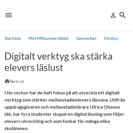
menu
search
person_outline
Meny
Logga in
Sök
Startsida
Möt Mittuniversitetet
Samverkan
Företag och org
Sök
Digitalt verktyg ska stärka
Andra söktjänster
elevers läslust
Detta är vår testmiljö - endast testdata
print
Skriv ut
I tio veckor har de haft fokus på att utveckla ett digitalt
verktyg som stärker mellanstadieelevers läsvana. Utifrån
uppdragsgivaren och mellanstadielärare Ulrica Olssons
idé, har fyra studenter skapat en digital lösning som följer
elevers utveckling och som funkar för många olika
skolämnen.