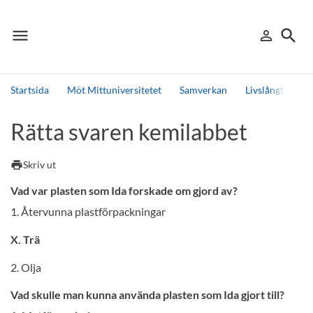
menu
search
person_outline
Meny
Logga in
Sök
Startsida
Möt Mittuniversitetet
Samverkan
Livslångt läran
Sök
Rätta svaren kemilabbet
Andra söktjänster
Detta är vår testmiljö - endast testdata
print
Skriv ut
Vad var plasten som Ida forskade om gjord av?
1. Återvunna plastförpackningar
X. Trä
2. Olja
Vad skulle man kunna använda plasten som Ida gjort till?