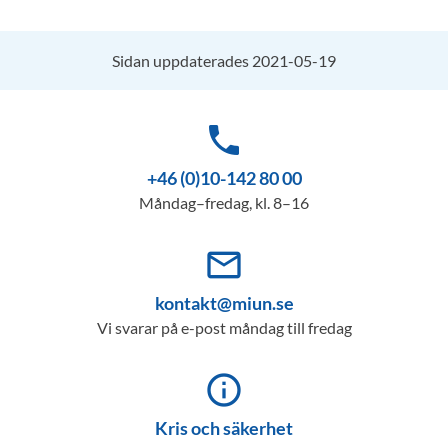
Sidan uppdaterades 2021-05-19
phone
+46 (0)10-142 80 00
Måndag–fredag, kl. 8–16
mail_outline
kontakt@miun.se
Vi svarar på e-post måndag till fredag
info_outline
Kris och säkerhet