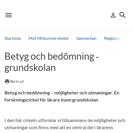
menu
search
person_outline
Meny
Logga in
Sök
Startsida
Möt Mittuniversitetet
Samverkan
Regionalt utve
Sök
Betyg och bedömning ‑
Andra söktjänster
grundskolan
Detta är vår testmiljö - endast testdata
print
Skriv ut
Betyg och bedömning – möjligheter och utmaningar. En
forskningscirkel för lärare inom grundskolan
I den här cirkeln utforskar vi tillsammans de möjligheter och
utmaningar som finns med att en central del i lärarens