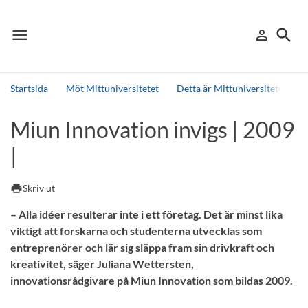
menu
search
person_outline
Meny
Logga in
Sök
Startsida
Möt Mittuniversitetet
Detta är Mittuniversitetet
Sök
Miun Innovation invigs | 2009
Andra söktjänster
|
Detta är vår testmiljö - endast testdata
print
Skriv ut
– Alla idéer resulterar inte i ett företag. Det är minst lika
viktigt att forskarna och studenterna utvecklas som
entreprenörer och lär sig släppa fram sin drivkraft och
kreativitet, säger Juliana Wettersten,
innovationsrådgivare på Miun Innovation som bildas 2009.