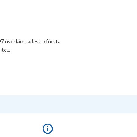
997 överlämnades en första
te...
info_outline