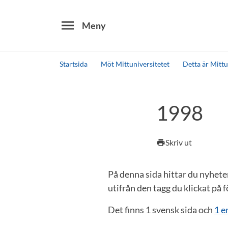
menu
Meny
Startsida
Möt Mittuniversitetet
Detta är Mittu
Sök
Andra söktjänster
1998
Detta är vår testmiljö - endast testdata
Skriv ut
print
På denna sida hittar du nyhet
utifrån den tagg du klickat på 
Det finns 1 svensk sida och
1 e