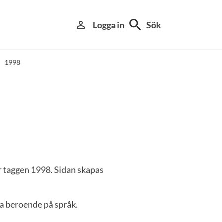
search
person_outline
Logga in
Sök
1998
r taggen 1998. Sidan skapas
a beroende på språk.