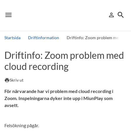
menu
search
person_outline
Meny
Logga in
Sök
Startsida
Driftinformation
Driftinfo: Zoom problem med clou
Sök
Driftinfo: Zoom problem med
Andra söktjänster
cloud recording
Detta är vår testmiljö - endast testdata
print
Skriv ut
För närvarande har vi problem med cloud recording i
Zoom. Inspelningarna dyker inte upp i MiunPlay som
avsett.
Felsökning pågår.