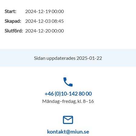
Start:
2024-12-19 00:00
Skapad:
2024-12-03 08:45
Slutförd:
2024-12-20 00:00
Sidan uppdaterades 2025-01-22
phone
+46 (0)10-142 80 00
Måndag–fredag, kl. 8–16
mail_outline
kontakt@miun.se