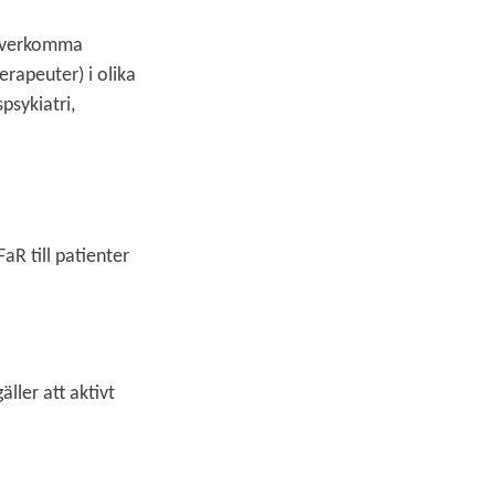
 överkomma
erapeuter) i olika
psykiatri,
aR till patienter
ller att aktivt