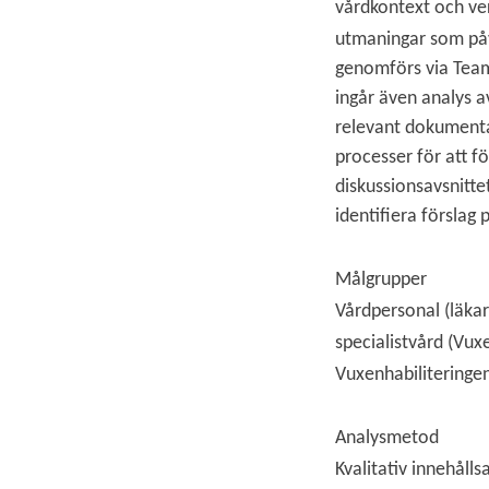
vårdkontext och ver
utmaningar som påv
genomförs via Teams
ingår även analys a
relevant dokumentat
processer för att f
diskussionsavsnitte
identifiera förslag
Målgrupper
Vårdpersonal (läkar
specialistvård (Vux
Vuxenhabiliteringe
Analysmetod
Kvalitativ innehåll