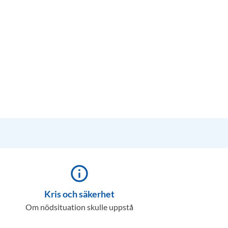
info_outline
Kris och säkerhet
Om nödsituation skulle uppstå