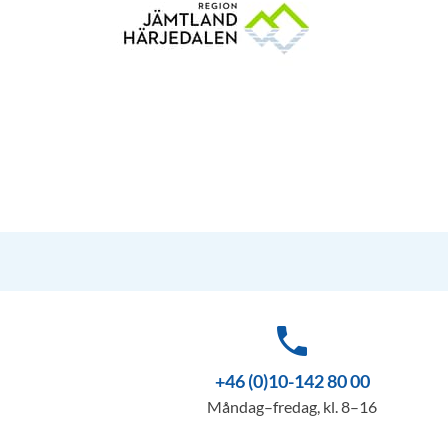
phone
+46 (0)10-142 80 00
Måndag–fredag, kl. 8–16