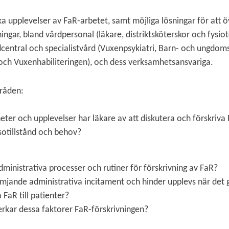
a upplevelser av FaR-arbetet, samt möjliga lösningar för att
ngar, bland vårdpersonal (läkare, distriktsköterskor och fysiot
central och specialistvård (Vuxenpsykiatri, Barn- och ungdoms
 och Vuxenhabiliteringen), och dess verksamhetsansvariga.
råden:
eter och upplevelser har läkare av att diskutera och förskriva F
sotillstånd och behov?
dministrativa processer och rutiner för förskrivning av FaR?
ämjande administrativa incitament och hinder upplevs när det gä
 FaR till patienter?
rkar dessa faktorer FaR-förskrivningen?