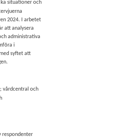
ika situationer och
tervjuerna
ren 2024. I arbetet
år att analysera
och administrativa
mföra i
med syftet att
gen.
r; vårdcentral och
h
av respondenter