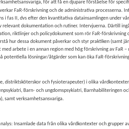
ksamhetsansvariga, för att få en djupare förståelse för specif
erkar FaR-förskrivning och de administrativa processerna.
In
 i fas II, dvs efter den kvantitativa datainsamlingen under vå
v relevant dokumentation och rutiner. Intervjuerna. Därtill ing
ion, riktlinjer och policydokument som rör FaR-förskrivning 
örstå hur dessa dokument påverkar och styr praktiken (samt jä
t med arbete i en annan region med hög förskrivning av FaR – 
 på potentiella lösningar/åtgärder som kan öka FaR-förskrivnin
e, distriktsköterskor och fysioterapeuter) i olika vårdkontexte
enpsykiatri, Barn- och ungdomspsykiatri, Barnhabiliteringen oc
n), samt verksamhetsansvariga.
sanalys: Insamlade data från olika vårdkontexter och grupper 