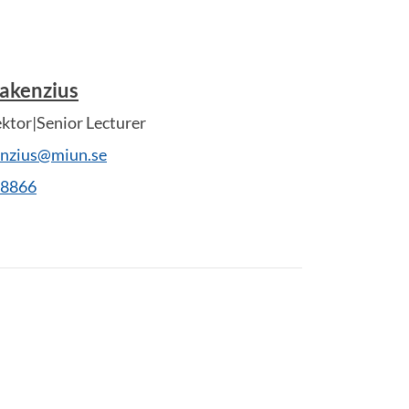
akenzius
ektor|Senior Lecturer
nzius@miun.se
28866