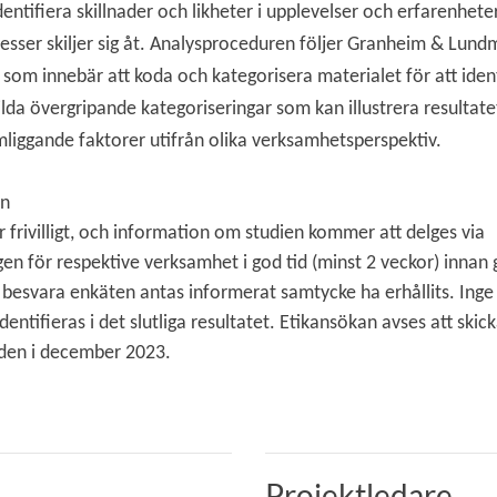
dentifiera skillnader och likheter i upplevelser och erfarenhet
cesser skiljer sig åt. Analysproceduren följer Granheim & Lun
, som innebär att koda och kategorisera materialet för att iden
da övergripande kategoriseringar som kan illustrera resultate
omliggande faktorer utifrån olika verksamhetsperspektiv.
en
är frivilligt, och information om studien kommer att delges via
en för respektive verksamhet i god tid (minst 2 veckor) inna
besvara enkäten antas informerat samtycke ha erhållits. Inge 
ntifieras i det slutliga resultatet. Etikansökan avses att skickas
den i december 2023.
Projektledare