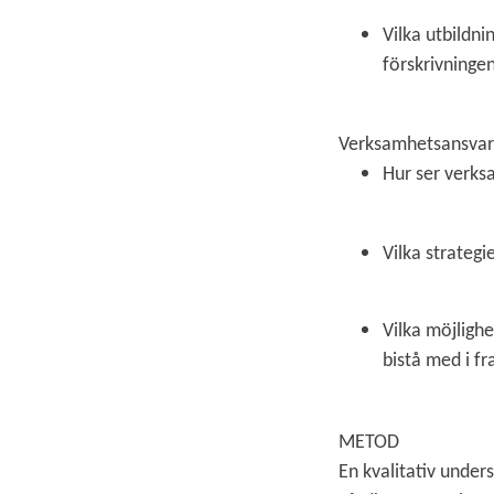
Vilka utbildni
förskrivninge
Verksamhetsansvar
Hur ser verks
Vilka strategi
Vilka möjlighe
bistå med i f
METOD
En kvalitativ under