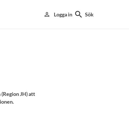
search
person_outline
Logga in
Sök
 (Region JH) att
gionen.