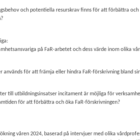
ngsbehov och potentiella resurskrav finns för att förbättra och
n?
iga
:
amhetsansvariga på FaR-arbetet och dess värde inom olika vå
er används för att främja eller hindra FaR-förskrivning bland 
ter till utbildningsinsatser incitament är möjliga för verksamh
ramtiden för att förbättra och öka FaR-förskrivningen?
sökning våren 2024, baserad på intervjuer med olika vårdprofes