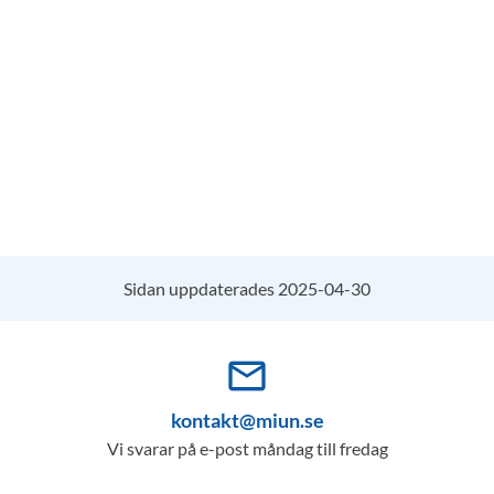
Sidan uppdaterades 2025-04-30
mail_outline
kontakt@miun.se
Vi svarar på e-post måndag till fredag