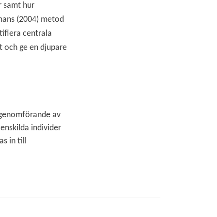
er samt hur
dmans (2004) metod
tifiera centrala
t och ge en djupare
n genomförande av
enskilda individer
 in till