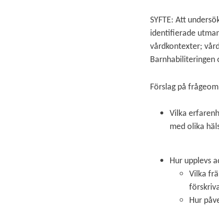
SYFTE:
Att undersök
identifierade utmani
vårdkontexter; vård
Barnhabiliteringen
Förslag på frågeom
Vilka erfarenh
med olika häl
Hur upplevs a
Vilka fr
förskriva
Hur påve