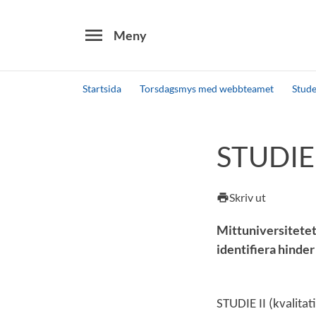
menu
Meny
Startsida
Torsdagsmys med webbteamet
Stud
Sök
Andra söktjänster
STUDIE I
Detta är vår testmiljö - endast testdata
Skriv ut
print
Mittuniversitetet
identifiera hinder
STUDIE II (kvalitat