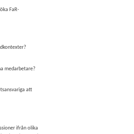
 öka FaR-
rdkontexter?
sina medarbetare?
etsansvariga att
sioner ifrån olika