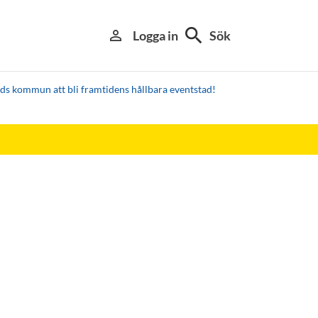
search
person_outline
Logga in
Sök
ds kommun att bli framtidens hållbara eventstad!