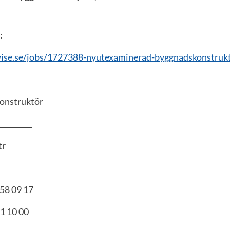
:
wise.se/jobs/1727388-nyutexaminerad-byggnadskonstrukto
onstruktör
_________
tr
458 09 17
61 10 00