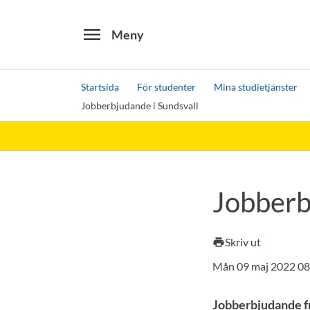
menu
Meny
Startsida
För studenter
Mina studietjänster
Jobberbjudande i Sundsvall
Sök
Andra söktjänster
Detta är vår testmiljö - endast testdata
Jobberb
Skriv ut
print
Mån 09 maj 2022 08
Jobberbjudande f