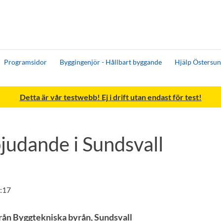
Programsidor
Byggingenjör - Hållbart byggande
Hjälp Östersun
Detta är vår testwebb! Ej i drift utan endast för test!
judande i Sundsvall
:17
rån Byggtekniska byrån, Sundsvall