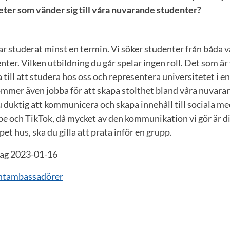
eter som vänder sig till våra nuvarande studenter?
ar studerat minst en termin. Vi söker studenter från båda
ter. Vilken utbildning du går spelar ingen roll. Det som är v
a till att studera hos oss och representera universitetet i 
ommer även jobba för att skapa stolthet bland våra nuvara
 duktig att kommunicera och skapa innehåll till sociala m
e och TikTok, då mycket av den kommunikation vi gör är di
et hus, ska du gilla att prata inför en grupp.
dag 2023-01-16
ntambassadörer