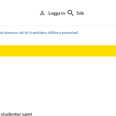
search
person_outline
Logga in
Sök
ds kommun att bli framtidens hållbara eventstad!
a studenter samt