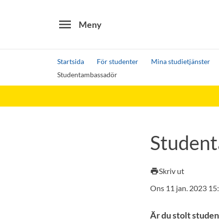
menu
Meny
Startsida
För studenter
Mina studietjänster
Studentambassadör
Sök
Andra söktjänster
Detta är vår testmiljö - endast testdata
Studen
Skriv ut
print
Ons 11 jan. 2023 15
Är du stolt stude