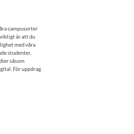
 våra campusorter
iktigt är att du
enlighet med våra
nde studenter.
edier såsom
gital. För uppdrag