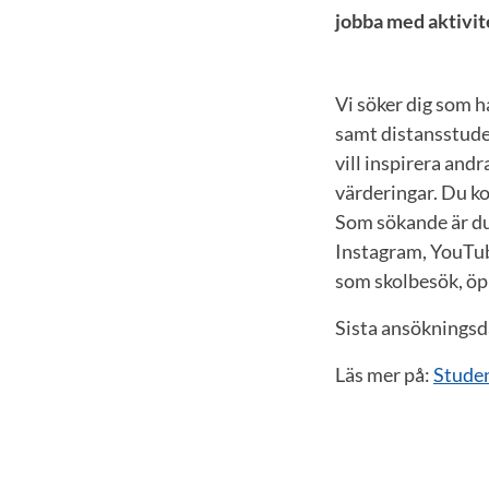
jobba med aktivit
Vi söker dig som h
samt distansstuden
vill inspirera andr
värderingar. Du k
Som sökande är du
Instagram, YouTub
som skolbesök, öpp
Sista ansöknings
Läs mer på:
Stude