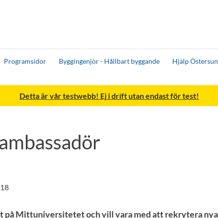
Programsidor
Byggingenjör - Hållbart byggande
Hjälp Östersun
Detta är vår testwebb! Ej i drift utan endast för test!
tambassadör
:18
nt på Mittuniversitetet och vill vara med att rekrytera ny