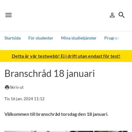
menu
search
person_outline
Meny
Logga in
Sök
Startsida
För studenter
Mina studietjänster
Programsidor
Sök
Detta är vår testwebb! Ej i drift utan endast för test!
Andra söktjänster
Detta är vår testmiljö - endast testdata
Branschråd 18 januari
print
Skriv ut
Tis 16 jan. 2024 11:12
Välkommen till branschråd torsdag den 18 januari.