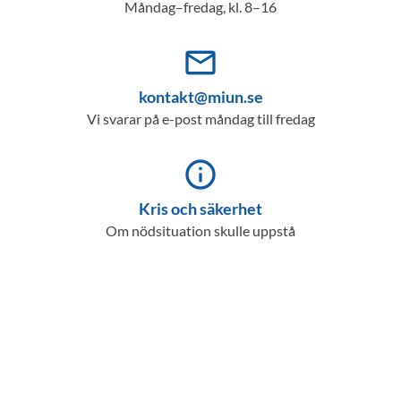
Måndag–fredag, kl. 8–16
mail_outline
kontakt@miun.se
Vi svarar på e-post måndag till fredag
info_outline
Kris och säkerhet
Om nödsituation skulle uppstå