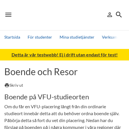
menu
search
person_outline
Meny
Logga in
Sök
Startsida
För studenter
Mina studietjänster
Verksamhetsför
Sök
Detta är vår testwebb! Ej i drift utan endast för test!
Andra söktjänster
Detta är vår testmiljö - endast testdata
Boende och Resor
print
Skriv ut
Boende på VFU-studieorten
Om du får en VFU-placering långt från din ordinarie
studieort innebär detta att du behöver ordna boende själv.
Påbörja detta så fort du vet din placering. Nedan har du
förslag på boenden på i några kommuner i våra regioner där