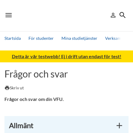
menu
search
person_outline
Meny
Logga in
Sök
Startsida
För studenter
Mina studietjänster
Verksamhetsför
Sök
Detta är vår testwebb! Ej i drift utan endast för test!
Andra söktjänster
Detta är vår testmiljö - endast testdata
Frågor och svar
print
Skriv ut
Frågor och svar om din VFU.
Allmänt