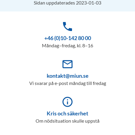
Sidan uppdaterades 2023-01-03
phone
+46 (0)10-142 80 00
Måndag–fredag, kl. 8–16
mail_outline
kontakt@miun.se
Vi svarar på e-post måndag till fredag
info_outline
Kris och säkerhet
Om nödsituation skulle uppstå