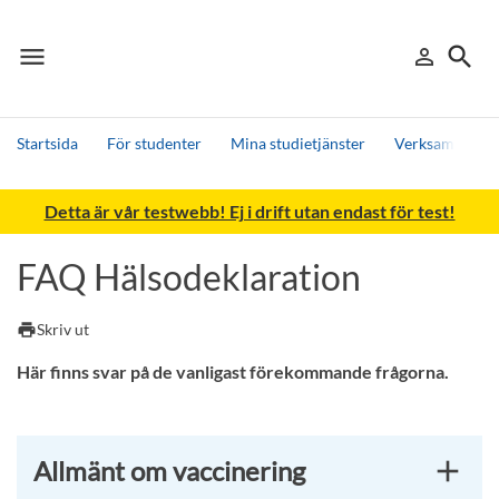
menu
search
person_outline
Meny
Logga in
Sök
Startsida
För studenter
Mina studietjänster
Verksamhetsför
Sök
Detta är vår testwebb! Ej i drift utan endast för test!
Andra söktjänster
Detta är vår testmiljö - endast testdata
FAQ Hälsodeklaration
print
Skriv ut
Här finns svar på de vanligast förekommande frågorna.
Allmänt om vaccinering