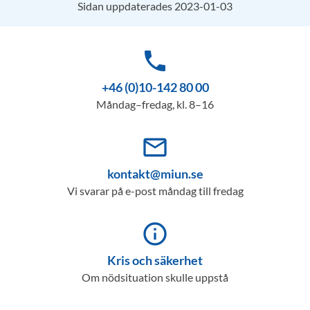
Sidan uppdaterades 2023-01-03
phone
+46 (0)10-142 80 00
Måndag–fredag, kl. 8–16
mail_outline
kontakt@miun.se
Vi svarar på e-post måndag till fredag
info_outline
Kris och säkerhet
Om nödsituation skulle uppstå