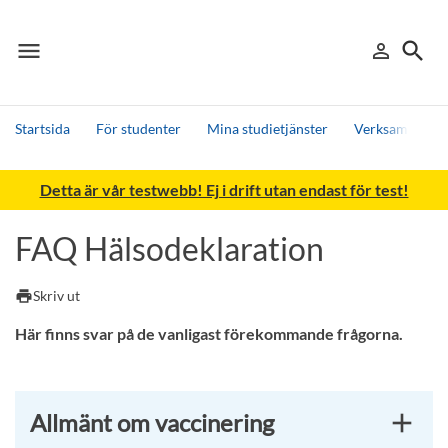
menu
search
person_outline
Meny
Logga in
Sök
Startsida
För studenter
Mina studietjänster
Verksamhetsför
Sök
Detta är vår testwebb! Ej i drift utan endast för test!
Andra söktjänster
Detta är vår testmiljö - endast testdata
FAQ Hälsodeklaration
print
Skriv ut
Här finns svar på de vanligast förekommande frågorna.
Allmänt om vaccinering