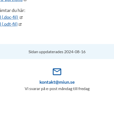
ämtar du här:
 (.doc-fil)
(.odt-fil)
Sidan uppdaterades 2024-08-16
mail_outline
kontakt@miun.se
Vi svarar på e-post måndag till fredag