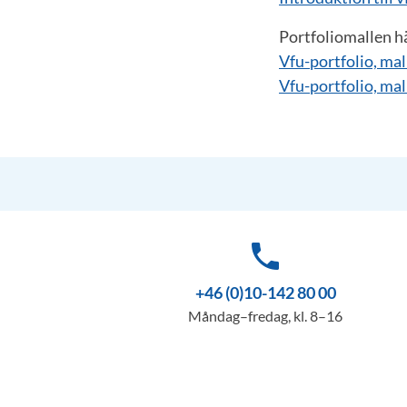
Portfoliomallen h
Vfu-portfolio, mall
Vfu-portfolio, mall 
phone
+46 (0)10-142 80 00
Måndag–fredag, kl. 8–16