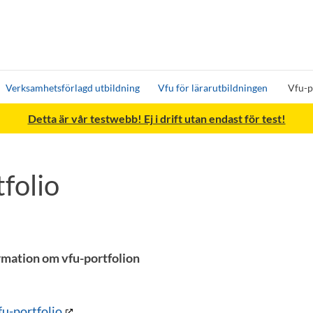
Verksamhetsförlagd utbildning
Vfu för lärarutbildningen
Vfu-p
Detta är vår testwebb! Ej i drift utan endast för test!
folio
ormation om vfu-portfolion
fu-portfolio