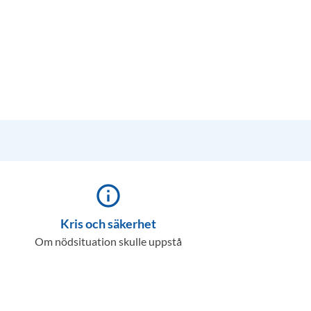
info_outline
Kris och säkerhet
Om nödsituation skulle uppstå