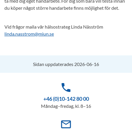
ta med dig eget handarbete. För dig som bara vill testa innan
du köper något större handarbete finns möjlighet för det.
Vid frågor maila vår hälsostrateg Linda Näsström
linda.nasstrom@miun.se
Sidan uppdaterades 2026-06-16
phone
+46 (0)10-142 80 00
Måndag–fredag, kl. 8–16
mail_outline