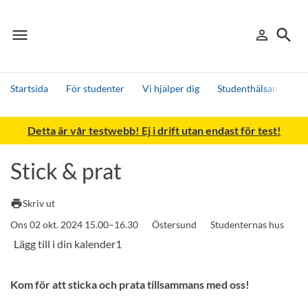
menu
search
person_outline
Meny
Logga in
Sök
Startsida
För studenter
Vi hjälper dig
Studenthälsan
Ka
Sök
Detta är vår testwebb! Ej i drift utan endast för test!
Andra söktjänster
Detta är vår testmiljö - endast testdata
Stick & prat
print
Skriv ut
Ons 02 okt. 2024 15.00–16.30
Östersund
Studenternas hus
Kom för att sticka och prata tillsammans med oss!