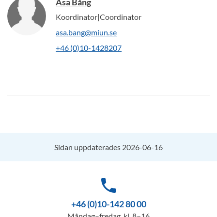
Åsa Bång
Koordinator|Coordinator
asa.bang@miun.se
+46 (0)10-1428207
Sidan uppdaterades 2026-06-16
phone
+46 (0)10-142 80 00
Måndag–fredag, kl. 8–16