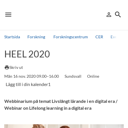
menu
search
person_outline
Meny
Logga in
Sök
Startsida
Forskning
Forskningscentrum
CER
Events, 
Sök
HEEL 2020
Andra söktjänster
Detta är vår testmiljö - endast testdata
print
Skriv ut
Mån 16 nov. 2020 09.00–16.00
Sundsvall
Online
Webbinarium på temat Livslångt lärande i en digital era /
Webinar on Lifelong learning in a digital era