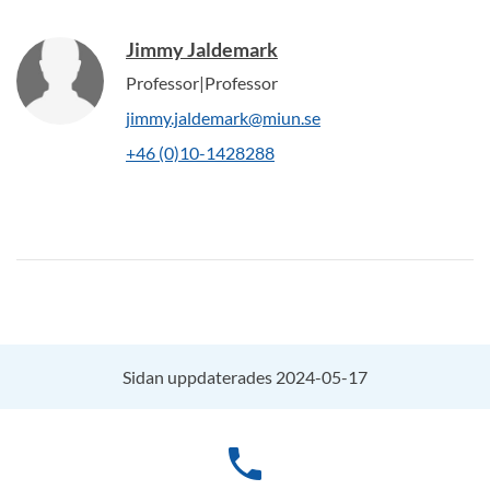
Jimmy Jaldemark
Professor|Professor
jimmy.jaldemark@miun.se
+46 (0)10-1428288
Sidan uppdaterades 2024-05-17
phone