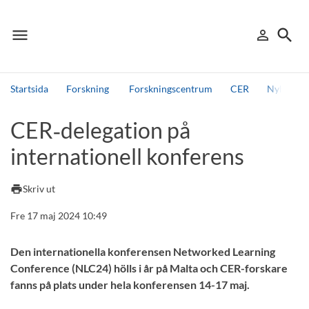
menu
search
person_outline
Meny
Logga in
Sök
Startsida
Forskning
Forskningscentrum
CER
Nyheter 
Sök
CER‑delegation på
Andra söktjänster
internationell konferens
Detta är vår testmiljö - endast testdata
print
Skriv ut
Fre 17 maj 2024 10:49
Den internationella konferensen Networked Learning
Conference (NLC24) hölls i år på Malta och CER-forskare
fanns på plats under hela konferensen 14-17 maj.