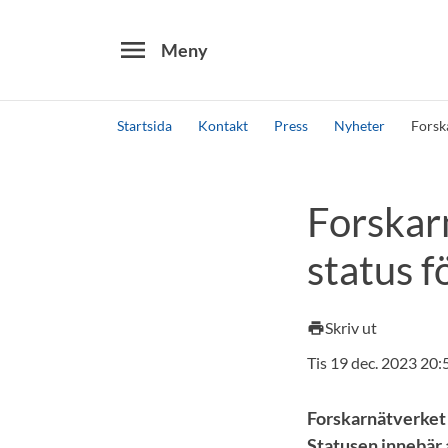
menu
Meny
Startsida
Kontakt
Press
Nyheter
Forska
Sök
Andra söktjänster
Forskarn
Detta är vår testmiljö - endast testdata
status f
Skriv ut
print
Tis 19 dec. 2023 20:
Forskarnätverket 
Statusen innebär a