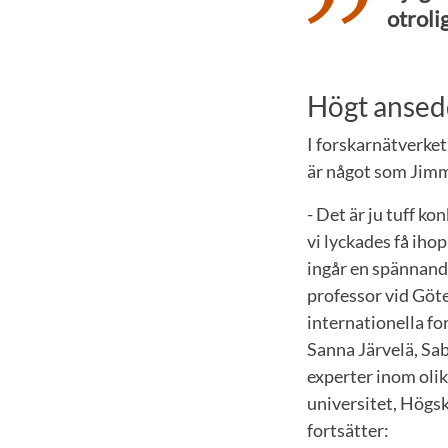
otroli
Högt ansed
I forskarnätverke
är något som Jimm
- Det är ju tuff ko
vi lyckades få iho
ingår en spännand
professor vid Göt
internationella f
Sanna Järvelä, Sab
experter inom olik
universitet, Högs
fortsätter: