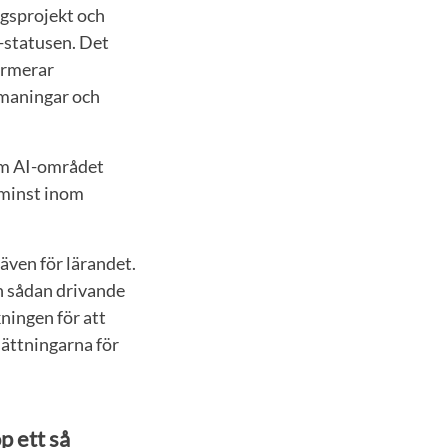
ngsprojekt och
-statusen. Det
ormerar
tmaningar och
om AI-området
e minst inom
 även för lärandet.
en sådan drivande
ningen för att
sättningarna för
op ett så