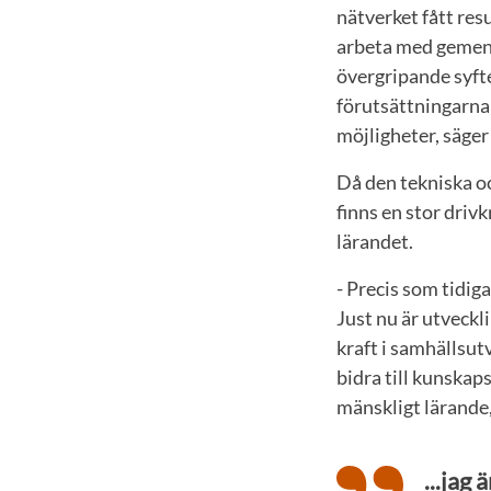
nätverket fått res
arbeta med gemens
övergripande syft
förutsättningarna 
möjligheter, säge
Då den tekniska o
finns en stor driv
lärandet.
- Precis som tidig
Just nu är utveckl
kraft i samhällsut
bidra till kunskap
mänskligt lärande
...jag 