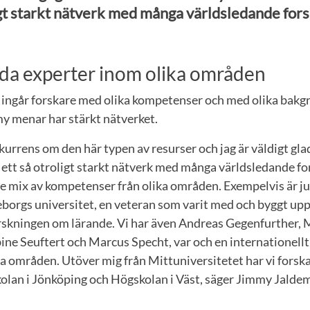
gt starkt nätverk med många världsledande fors
da experter inom olika områden
t ingår forskare med olika kompetenser och med olika bakg
y menar har stärkt nätverket.
nkurrens om den här typen av resurser och jag är väldigt gla
p ett så otroligt starkt nätverk med många världsledande for
e mix av kompetenser från olika områden. Exempelvis är ju
eborgs universitet, en veteran som varit med och byggt up
orskningen om lärande. Vi har även Andreas Gegenfurther, 
ine Seuftert och Marcus Specht, var och en internationell
a områden. Utöver mig från Mittuniversitetet har vi forsk
kolan i Jönköping och Högskolan i Väst, säger Jimmy Jalde