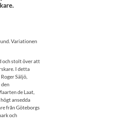
kare.
rund. Variationen
d och stolt över att
skare. I detta
 Roger Säljö,
p den
Maarten de Laat,
t högt ansedda
are från Göteborgs
mark och