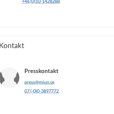
+46 (0)10-1428288
Kontakt
Presskontakt
press@miun.se
07 (-0)0-3897772