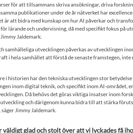
urser för att tillsammans skriva ansökningar, driva forskni
amma publikationer under de år nätverket har excellence
et är att bidra med kunskap om hur AI påverkar och transf
för lärande och undervisning, då med specifikt fokus på u
r Jimmy Jaldemark.
ch samhälleliga utvecklingen påverkas av utvecklingen in
kraft i hela samhället att förstå de senaste framstegen, int
are i historien har den tekniska utvecklingen stor betydelse
ingen inom digital teknik, och specifikt inom AI-området, 
vecklingen. Då behövs det göras viktiga insatser inom forsk
sutveckling och därigenom kunna bidra till att stärka förut
, säger Jimmy Jaldemark.
är väldigt glad och stolt över att vi lyckades få ih