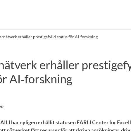
rnätverk erhåller prestigefylld status för AI-forskning
ätverk erhåller prestigefy
ör AI‑forskning
56
AILI har nyligen erhållit statusen EARLI Center for Excel
tt nätverket fått resurser för att skriva ansökningar, dri