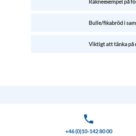
Räkneexempel på fö
Bulle/fikabröd i s
Viktigt att tänka p
phone
+46 (0)10-142 80 00