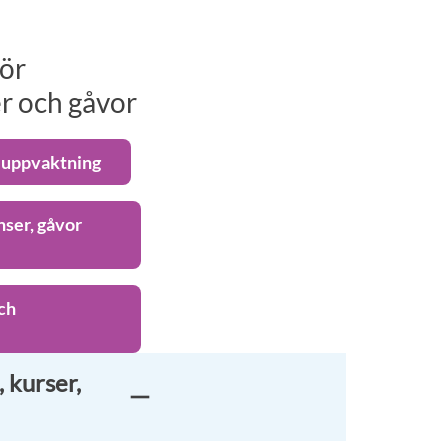
för
r och gåvor
h uppvaktning
nser, gåvor
ch
 kurser,