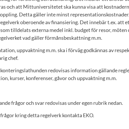
s och att Mittuniversitetet ska kunna visa att kostnadern
oppling. Detta gäller inte minst representationskostnader
gelverk oberoende av finansiering. Det innebär t.ex. att e
som tilldelats externa medel inkl. budget för resor, möten o
egelverket vad gäller förmånsbeskattning m.m.
ntation, uppvaktning m.m. ska i förväg godkännas av respe
ig chef.
 konteringslathunden redovisas information gällande regle
ion, kurser, konferenser, gåvor och uppvaktning m.m.
nde frågor och svar redovisas under egen rubrik nedan.
 frågor kring detta regelverk kontakta EKO.