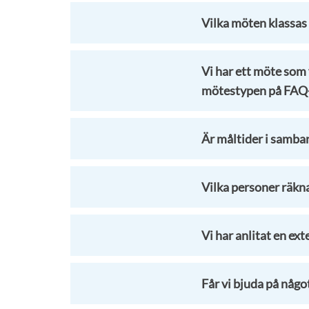
Vilka möten klassas
Vi har ett möte som v
mötestypen på FAQ-
Är måltider i samba
Vilka personer räkna
Vi har anlitat en ext
Får vi bjuda på någo