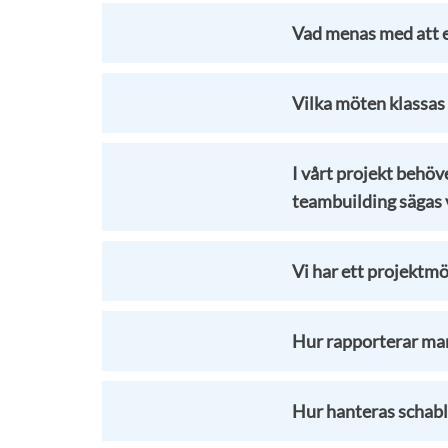
Vad menas med att ett
Vilka möten klassa
I vårt projekt behöv
teambuilding sägas 
Vi har ett projektm
Hur rapporterar man
Hur hanteras schabl