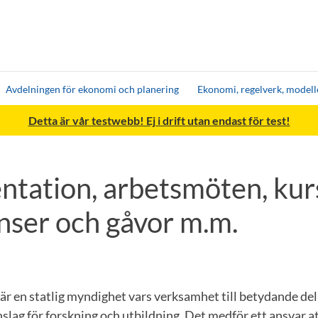
Avdelningen för ekonomi och planering
Ekonomi, regelverk, modell
Detta är vår testwebb! Ej i drift utan endast för test!
ntation, arbetsmöten, kur
nser och gåvor m.m.
är en statlig myndighet vars verksamhet till betydande del
slag för forskning och utbildning. Det medför ett ansvar a