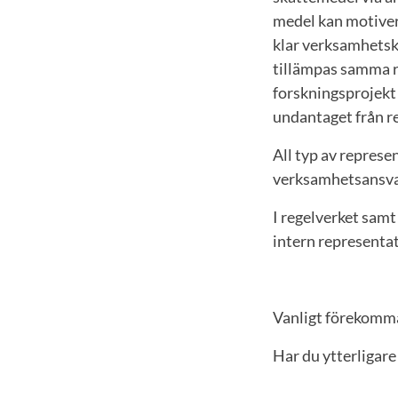
medel kan motivera
klar verksamhetsk
tillämpas samma re
forskningsprojekt 
undantaget från r
All typ av represe
verksamhetsansvar
I regelverket samt
intern representat
Vanligt förekomma
Har du ytterligare