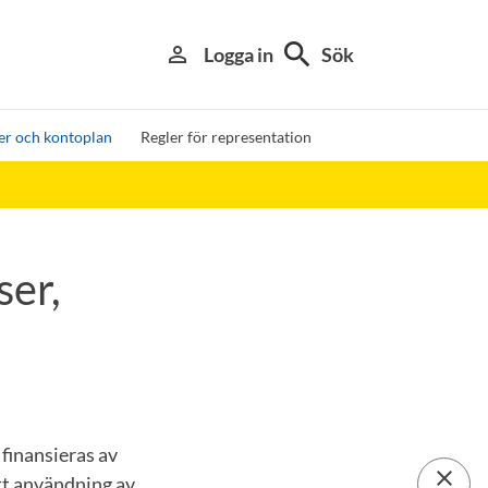
search
person_outline
Logga in
Sök
er och kontoplan
Regler för representation
ser,
 finansieras av
close
tt användning av