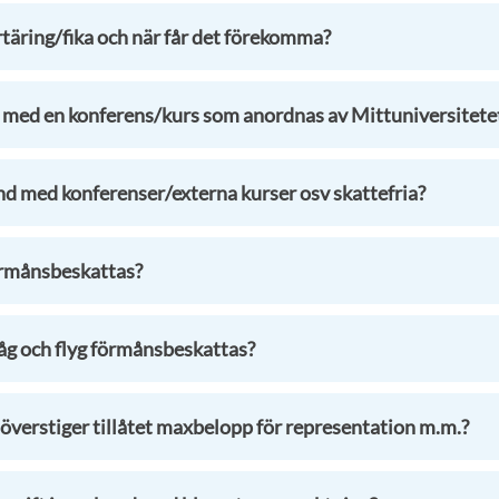
rtäring/fika och när får det förekomma?
 med en konferens/kurs som anordnas av Mittuniversitetet
nd med konferenser/externa kurser osv skattefria?
örmånsbeskattas?
tåg och flyg förmånsbeskattas?
verstiger tillåtet maxbelopp för representation m.m.?