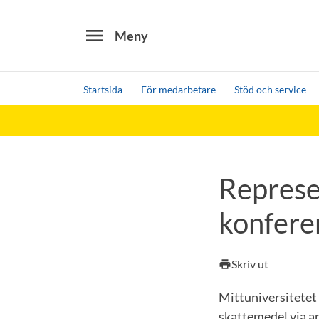
menu
Meny
Startsida
För medarbetare
Stöd och service
Sök
Andra söktjänster
Detta är vår testmiljö - endast testdata
Represe
konfere
Skriv ut
print
Mittuniversitetet 
skattemedel via an