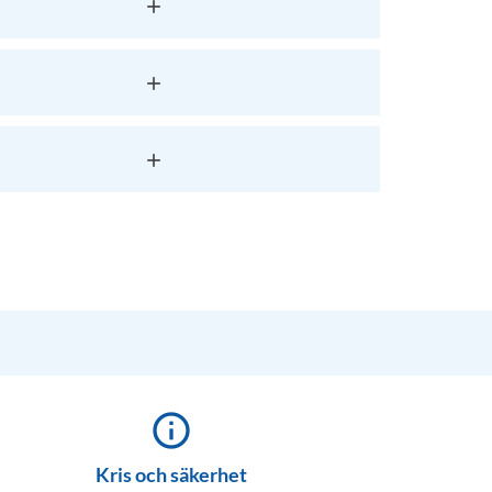
info_outline
Kris och säkerhet