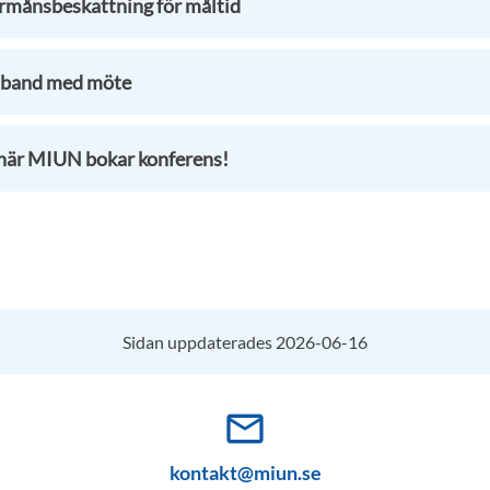
rmånsbeskattning för måltid
amband med möte
å när MIUN bokar konferens!
Sidan uppdaterades 2026-06-16
mail_outline
kontakt@miun.se