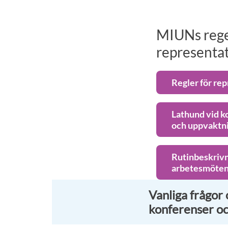
MIUNs regel
representat
Regler för re
Lathund vid k
och uppvaktn
Rutinbeskrivn
arbetesmöten
Vanliga frågor 
konferenser oc