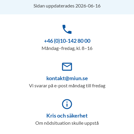
Sidan uppdaterades 2026-06-16
phone
+46 (0)10-142 80 00
Måndag–fredag, kl. 8–16
mail_outline
kontakt@miun.se
Vi svarar på e-post måndag till fredag
info_outline
Kris och säkerhet
Om nödsituation skulle uppstå