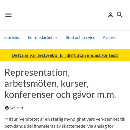
menu
search
person_outline
Meny
Logga in
Sök
Startsida
För medarbetare
Stöd och service
Avdelningen fö
Sök
Detta är vår testwebb! Ej i drift utan endast för test!
Andra söktjänster
Detta är vår testmiljö - endast testdata
Representation,
arbetsmöten, kurser,
konferenser och gåvor m.m.
print
Skriv ut
Mittuniversitetet är en statlig myndighet vars verksamhet till
betydande del finansieras av skattemedel via anslag för