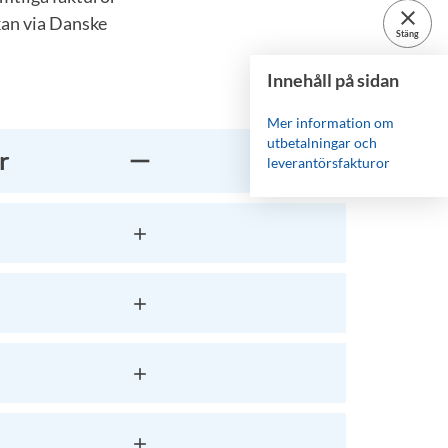
close
kan via Danske
Stäng
Innehåll på sidan
Mer information om
utbetalningar och
r
leverantörsfakturor