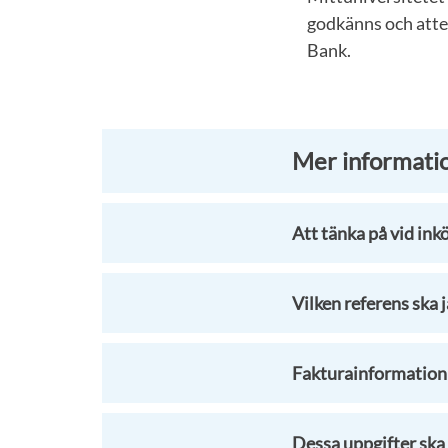
godkänns och attes
Bank.
Mer informatio
Att tänka på vid ink
Vilken referens ska 
Fakturainformation 
Dessa uppgifter ska