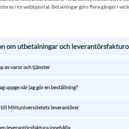
teras i en webbportal. Betalningar görs flera gånger i vec
n om utbetalningar och leverantörsfakturo
öp av varor och tjänster
jag uppge när jag gör en beställning?
till Mittuniversitetets leverantörer
 en leverantörsfaktura innehålla