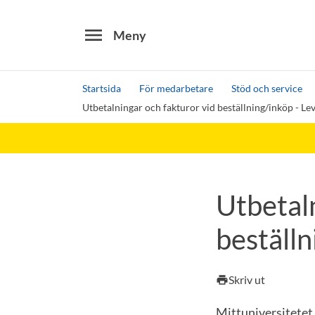
menu
Meny
Startsida
För medarbetare
Stöd och service
Utbetalningar och fakturor vid beställning/inköp - L
Sök
Andra söktjänster
Detta är vår testmiljö - endast testdata
Utbetaln
beställn
Skriv ut
print
Mittuniversitetet