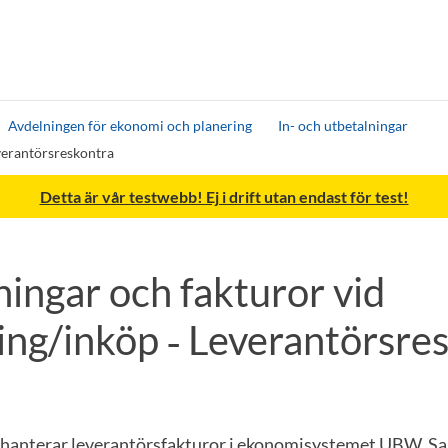
Avdelningen för ekonomi och planering
In- och utbetalningar
everantörsreskontra
Detta är vår testwebb! Ej i drift utan endast för test!
ingar och fakturor vid
ing/inköp ‑ Leverantörsre
 hanterar leverantörsfakturor i ekonomisystemet UBW. Sa