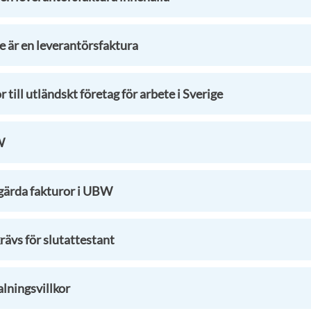
e är en leverantörsfaktura
 till utländskt företag för arbete i Sverige
W
tgärda fakturor i UBW
rävs för slutattestant
lningsvillkor