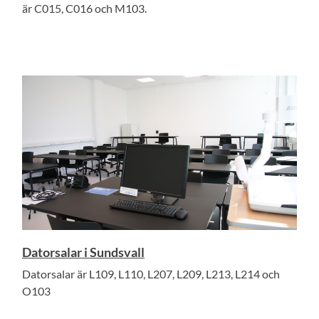
är C015, C016 och M103.
Datorsalar i Sundsvall
Datorsalar är L109, L110, L207, L209, L213, L214 och
O103