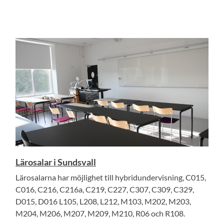
Lärosalar i Sundsvall
Lärosalarna har möjlighet till hybridundervisning, C015,
C016, C216, C216a, C219, C227, C307, C309, C329,
D015, D016 L105, L208, L212, M103, M202, M203,
M204, M206, M207, M209, M210, R06 och R108.