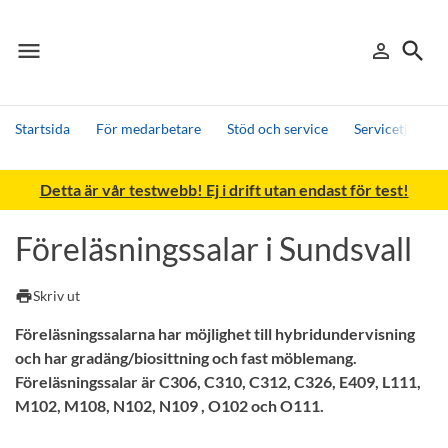
menu
search
person_outline
Meny
Logga in
Sök
Startsida
För medarbetare
Stöd och service
Servicetjänster
Sök
Detta är vår testwebb! Ej i drift utan endast för test!
Andra söktjänster
Detta är vår testmiljö - endast testdata
Föreläsningssalar i Sundsvall
print
Skriv ut
Föreläsningssalarna har möjlighet till hybridundervisning
och har gradäng/biosittning och fast möblemang.
Föreläsningssalar är C306, C310, C312, C326, E409, L111,
M102, M108, N102, N109 , O102 och O111.