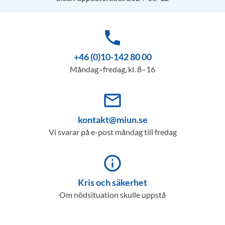
phone
+46 (0)10-142 80 00
Måndag–fredag, kl. 8–16
mail_outline
kontakt@miun.se
Vi svarar på e-post måndag till fredag
info_outline
Kris och säkerhet
Om nödsituation skulle uppstå