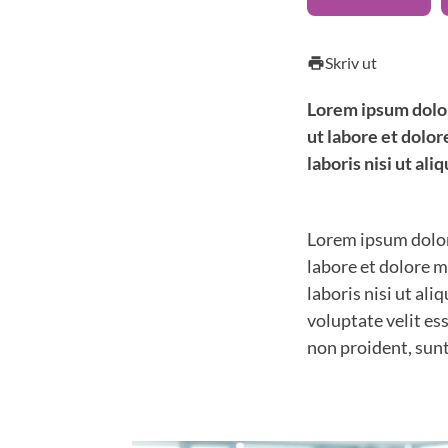
Skriv ut
print
Lorem ipsum dolor
ut labore et dolo
laboris nisi ut a
Lorem ipsum dolor 
labore et dolore 
laboris nisi ut al
voluptate velit es
non proident, sunt