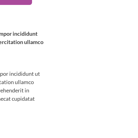
empor incididunt
ercitation ullamco
por incididunt ut
itation ullamco
rehenderit in
caecat cupidatat