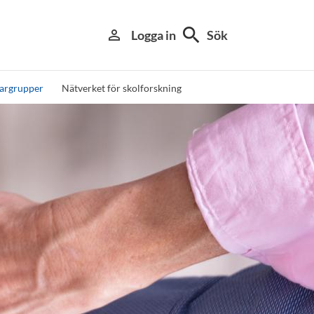
search
person_outline
Logga in
Sök
argrupper
Nätverket för skolforskning