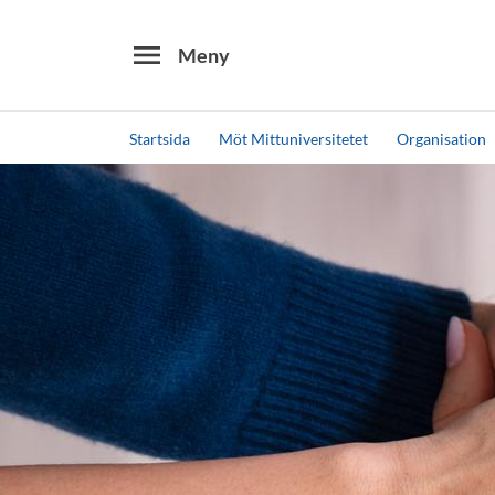
menu
Meny
Startsida
Möt Mittuniversitetet
Organisation
Sök
Andra söktjänster
Detta är vår testmiljö - endast testdata