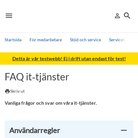
menu
search
person_outline
Meny
Logga in
Sök
Startsida
För medarbetare
Stöd och service
Servicetjänster
Sök
Detta är vår testwebb! Ej i drift utan endast för test!
Andra söktjänster
Detta är vår testmiljö - endast testdata
FAQ it‑tjänster
print
Skriv ut
Vanliga frågor och svar om våra it-tjänster.
Användarregler