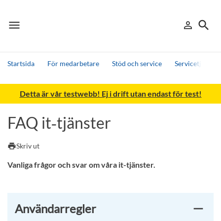
menu
search
person_outline
Meny
Logga in
Sök
Startsida
För medarbetare
Stöd och service
Servicetjänster
Sök
Detta är vår testwebb! Ej i drift utan endast för test!
Andra söktjänster
Detta är vår testmiljö - endast testdata
FAQ it‑tjänster
print
Skriv ut
Vanliga frågor och svar om våra it-tjänster.
Användarregler