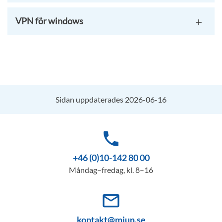
VPN för windows
Sidan uppdaterades 2026-06-16
phone
+46 (0)10-142 80 00
Måndag–fredag, kl. 8–16
mail_outline
kontakt@miun.se